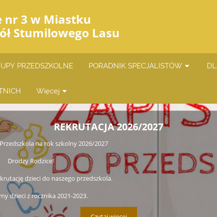
e nr 3 w Miastku
iół Stumilowego Lasu
UPY PRZEDSZKOLNE
PORADNIK SPECJALISTÓW
DL
TNICH
Więcej
REKRUTACJA 2026/2027
rzedszkola na rok szkolny 2026/2027
Drodzy Rodzice!
rutację dzieci do naszego przedszkola.
y dzieci z rocznika 2021-2023.
Czytaj więcej