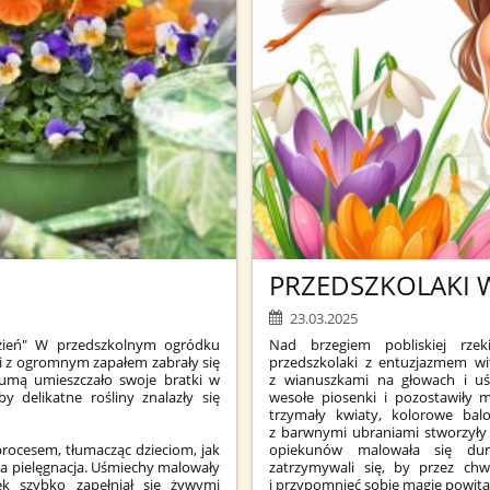
PRZEDSZKOLAKI 
23.03.2025
ień" W przedszkolnym ogródku
Nad brzegiem pobliskiej rze
i z ogromnym zapałem zabrały się
przedszkolaki z entuzjazmem wi
dumą umieszczało swoje bratki w
z wianuszkami na głowach i uś
y delikatne rośliny znalazły się
wesołe piosenki i pozostawiły 
trzymały kwiaty, kolorowe balo
z barwnymi ubraniami stworzyły 
opiekunów malowała się duma
rocesem, tłumacząc dzieciom, jak
zatrzymywali się, by przez ch
ia pielęgnacja. Uśmiechy malowały
i przypomnieć sobie magię powita
ek szybko zapełniał się żywymi