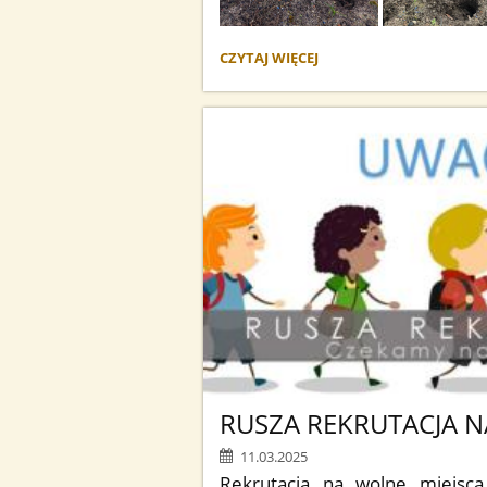
BRATKOWY
CZYTAJ WIĘCEJ
TYDZIEŃ:
RUSZA REKRUTACJA N
11.03.2025
Rekrutacja na wolne miejsc