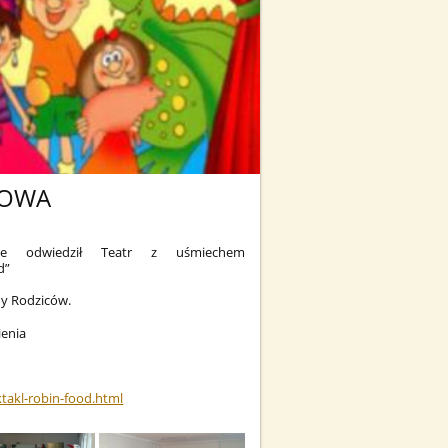
KOWA
le odwiedził Teatr z uśmiechem
d”
dy Rodziców.
ienia
ktakl-robin-food.html