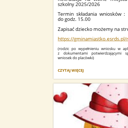
szkolny 2025/2026
Termin składania wniosków : 
do godz. 15.00
Zapisać dziecko możemy na stro
https://gminamiastko.esrds.pl/
(rodzic po wypełnieniu wniosku w apl
z dokumentami potwierdzającymi spe
wniosek do placówki)
RUSZA
CZYTAJ WIĘCEJ
REKRUTACJA
NA
2025/2026: