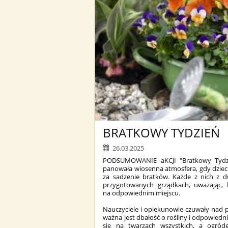
BRATKOWY TYDZIEŃ
26.03.2025
PODSUMOWANIE aKCJI "Bratkowy Tydz
panowała wiosenna atmosfera, gdy dziec
za sadzenie bratków. Każde z nich z 
przygotowanych grządkach, uważając, b
na odpowiednim miejscu.
Nauczyciele i opiekunowie czuwały nad p
ważna jest dbałość o rośliny i odpowiedn
się na twarzach wszystkich, a ogród