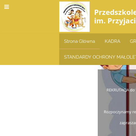
Przedszkol
im. Przyjac
Strona Główna
KADRA
GR
STANDARDY OCHRONY MAŁOLE
Strona
Główna
REKRUTACJA do P
Rozpoczynamy rek
zapraszam