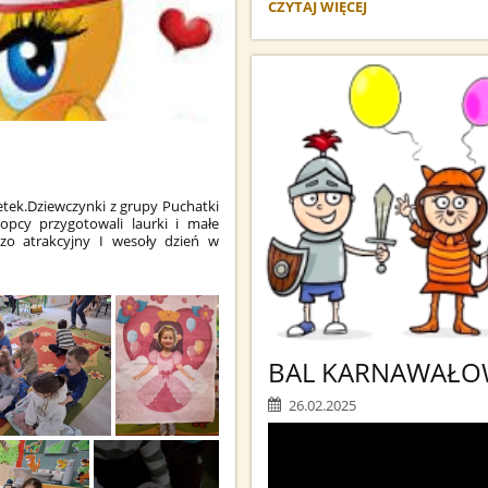
TEATRZYK
CZYTAJ WIĘCEJ
Z
KRAKOWA:
etek.Dziewczynki z grupy Puchatki
lopcy przygotowali laurki i małe
dzo atrakcyjny I wesoły dzień w
BAL KARNAWAŁO
26.02.2025