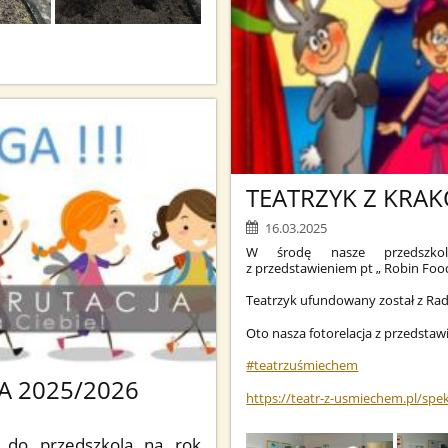
TEATRZYK Z KRA
16.03.2025
W środę nasze przedszko
z przedstawieniem pt „ Robin Foo
Teatrzyk ufundowany został z Ra
Oto nasza fotorelacja z przedstaw
#teatrzuśmiechem
A 2025/2026
https://teatr-z-usmiechem.pl/spe
a do przedszkola na rok