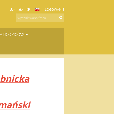
+
-
LOGOWANIE
A RODZICÓW
w
obnicka
mański