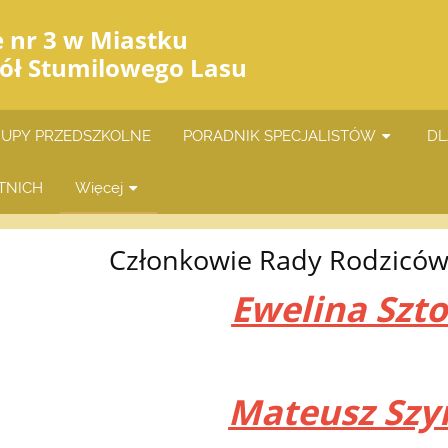
e nr 3 w Miastku
iół Stumilowego Lasu
UPY PRZEDSZKOLNE
PORADNIK SPECJALISTÓW
DL
TNICH
Więcej
Członkowie Rady Rodzicó
Ewelina Szt
Mateusz Szy