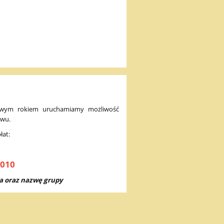
owym rokiem uruchamiamy możliwość
ewu.
łat:
0010
ka oraz nazwę grupy