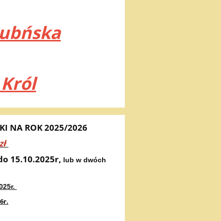
Lubńska
Król
KI NA ROK 2025/2026
zł
do 15.10.2025r,
lub w dwóch
ł
025r.
6r.