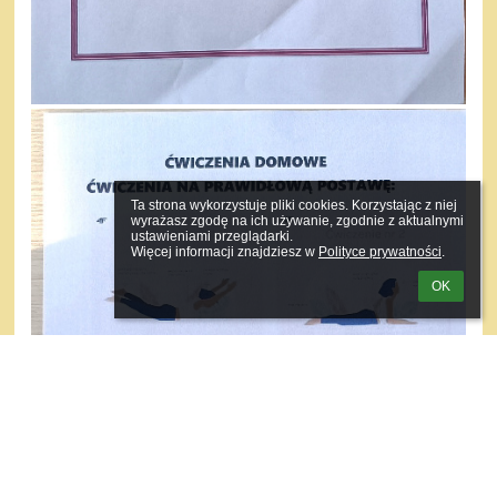
Ta strona wykorzystuje pliki cookies. Korzystając z niej 
wyrażasz zgodę na ich używanie, zgodnie z aktualnymi 
ustawieniami przeglądarki.

Więcej informacji znajdziesz w 
Polityce prywatności
.
OK