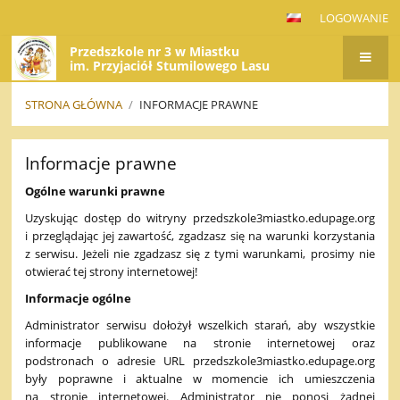
LOGOWANIE
Przedszkole nr 3 w Miastku
im. Przyjaciół Stumilowego Lasu
STRONA GŁÓWNA
/
INFORMACJE PRAWNE
Informacje
Informacje prawne
prawne
Ogólne warunki prawne
Uzyskując dostęp do witryny przedszkole3miastko.edupage.org
i przeglądając jej zawartość, zgadzasz się na warunki korzystania
z serwisu. Jeżeli nie zgadzasz się z tymi warunkami, prosimy nie
otwierać tej strony internetowej!
Informacje ogólne
Administrator serwisu dołożył wszelkich starań, aby wszystkie
informacje publikowane na stronie internetowej oraz
podstronach o adresie URL przedszkole3miastko.edupage.org
były poprawne i aktualne w momencie ich umieszczenia
na stronie internetowej. Administrator nie ponosi żadnej