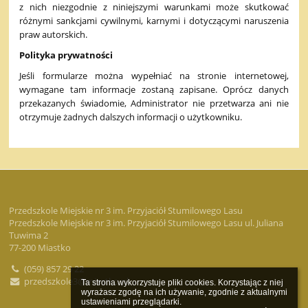
z nich niezgodnie z niniejszymi warunkami może skutkować
różnymi sankcjami cywilnymi, karnymi i dotyczącymi naruszenia
praw autorskich.
Polityka prywatności
Jeśli formularze można wypełniać na stronie internetowej,
wymagane tam informacje zostaną zapisane. Oprócz danych
przekazanych świadomie, Administrator nie przetwarza ani nie
otrzymuje żadnych dalszych informacji o użytkowniku.
Przedszkole Miejskie nr 3 im. Przyjaciół Stumilowego Lasu
Przedszkole Miejskie nr 3 im. Przyjaciół Stumilowego Lasu ul. Juliana
Tuwima 2
77-200 Miastko
(059) 857 29 22
przedszkole3@miastko.pl
Ta strona wykorzystuje pliki cookies. Korzystając z niej 
wyrażasz zgodę na ich używanie, zgodnie z aktualnymi 
ustawieniami przeglądarki.
