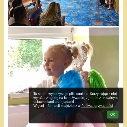
Ta strona wykorzystuje pliki cookies. Korzystając z niej 
wyrażasz zgodę na ich używanie, zgodnie z aktualnymi 
ustawieniami przeglądarki.

Więcej informacji znajdziesz w 
Polityce prywatności
.
OK