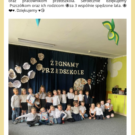
oraz pracownikom przedszkola. Serdecznie dziękujemy
Pszczółkom oraz ich rodzicom 🐝za 3 wspólnie spędzone lata. 🐝
❤️♥️. Dziękujemy ♥️😘