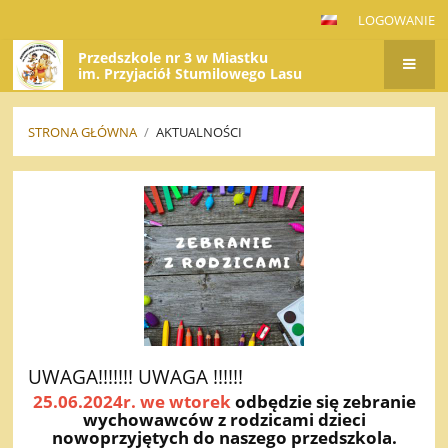
LOGOWANIE
Przedszkole nr 3 w Miastku
im. Przyjaciół Stumilowego Lasu
STRONA GŁÓWNA
/
AKTUALNOŚCI
AKTUALNOŚCI
UWAGA!!!!!!! UWAGA !!!!!!
25.06.2024r. we wtorek
odbędzie się zebranie
wychowawców z rodzicami dzieci
nowoprzyjętych do naszego przedszkola.