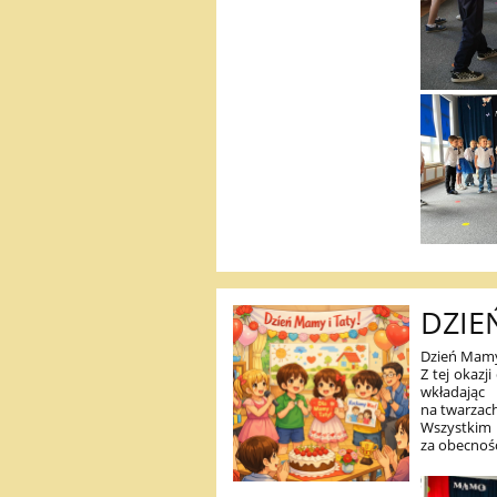
DZIE
Dzień Mamy 
Z tej okazj
wkładając
na twarzach
Wszystkim 
za obecnoś