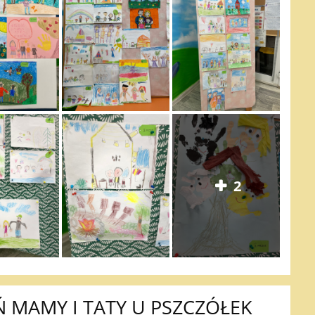
2
Ń MAMY I TATY U PSZCZÓŁEK