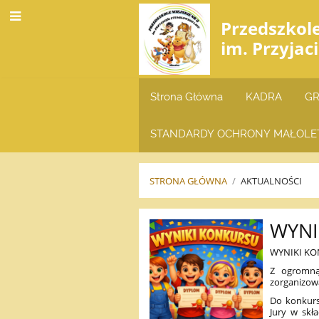
Przedszkol
im. Przyjac
Strona Główna
KADRA
GR
STANDARDY OCHRONY MAŁOLE
STRONA GŁÓWNA
/
AKTUALNOŚCI
AKTUALNOŚCI
WYNI
WYNIKI KO
Z ogromną
zorganizowa
Do konkurs
Jury w skł