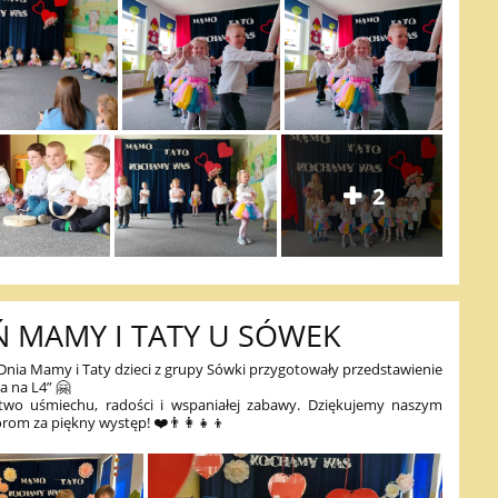
2
Ń MAMY I TATY U SÓWEK
 Dnia Mamy i Taty dzieci z grupy Sówki przygotowały przedstawienie
a na L4” 🤗
wo uśmiechu, radości i wspaniałej zabawy. Dziękujemy naszym
om za piękny występ! ❤️👨‍👩‍👧‍👦