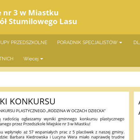
e nr 3 w Miastku
iół Stumilowego Lasu
UPY PRZEDSZKOLNE
PORADNIK SPECJALISTÓW
DL
TNICH
Więcej
KI KONKURSU
NKURSU PLASTYCZNEGO „RODZINA W OCZACH DZIECKA”
 radością ogłaszamy wyniki gminnego konkursu plastycznego
nego przez Przedszkole Miejskie nr 3 w Miastku!
u wpłynęło aż 57 wspaniałych prac z 5 placówek z naszej gminy.
adzie: Barbara Kiedrowska i Lucyna Wera miało naprawdę trudne