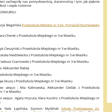
ieci zachwyciły nas pomysłowością, starannością i tym, jak pięknie
łość i ciepło rodzinne
KONKURSU:
Łucja Biegańska
Przedszkole Miejskie nr 3 im. Przyjaciół Stumilowego
 Sara Cherek z Przedszkola Miejskiego nr 3 w Miastku
Eryk Cieszyński z Przedszkola Miejskiego nr 3 w Miastku
 Natalia Niedźwiecka z Przedszkola Miejskiego nr 3 w Miastku
: Tadeusz Czarnowski z Przedszkola Miejskiego nr 3 w Miastku
: Aleksander Rabiej
rzedszkola Miejskiego nr 3 w Miastku
Kaja Skuza z Przedszkola Miejskiego nr 3 w Miastku
 ex aequo : Mia Kalinowska, Aleksander Cieślak z Przedszkola
nr 1 w Miastku
 ex aequo : Agata Hrycuta, Klara Kundro z Przedszkola Miejskiego nr
u
ia: Nela Łapińska, Szymon Myśliński
Szkoła Podstawowa im.