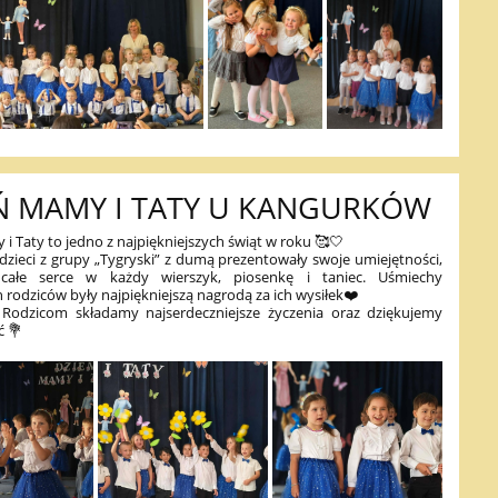
Ń MAMY I TATY U KANGURKÓW
i Taty to jedno z najpiękniejszych świąt w roku 🥰🤍
i dzieci z grupy „Tygryski” z dumą prezentowały swoje umiejętności,
 całe serce w każdy wierszyk, piosenkę i taniec. Uśmiechy
 rodziców były najpiękniejszą nagrodą za ich wysiłek❤️
Rodzicom składamy najserdeczniejsze życzenia oraz dziękujemy
ć 💐