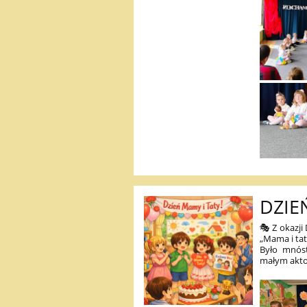
DZIE
🎭 Z okazji
„Mama i tat
Było mnóst
małym aktor