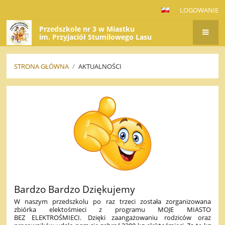
LOGOWANIE
Przedszkole nr 3 w Miastku
im. Przyjaciół Stumilowego Lasu
STRONA GŁÓWNA
/
AKTUALNOŚCI
AKTUALNOŚCI
Bardzo Bardzo Dziękujemy
W naszym przedszkolu po raz trzeci została zorganizowana
zbiórka elektośmieci z programu MOJE MIASTO
BEZ ELEKTROŚMIECI. Dzięki zaangażowaniu rodziców oraz