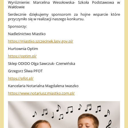
Wyróżnienie: Marcelina Wesołowska- Szkoła Podstawowa w
Wałdowie
Serdecznie dziękujemy sponsorom za hojne wsparcie które
przyczyniło się w realizacji naszego konkursu.
Sponsorzy:
Nadleśnictwo Miastko
https://miastko.szczecinek.lasy.gov.pl/
Hurtownia Optim
https://optim.pl/
Sklep ODIDO Olga Sawczuk- Czerwińska
Grzegorz Śliwa PFOT
https://pfot.pl/
Kancelaria Notarialna Magdalena Iwaszko
https://www.notariusz.miastko.com.pl/