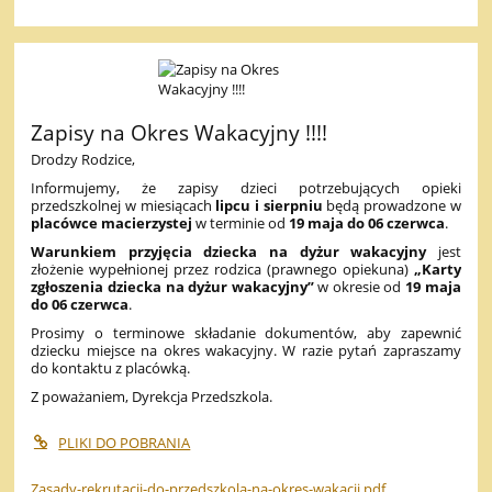
Zapisy na Okres Wakacyjny !!!!
Drodzy Rodzice,
Informujemy, że zapisy dzieci potrzebujących opieki
przedszkolnej w miesiącach
lipcu i sierpniu
będą prowadzone w
placówce macierzystej
w terminie od
19 maja do 06 czerwca
.
Warunkiem przyjęcia dziecka na dyżur wakacyjny
jest
złożenie wypełnionej przez rodzica (prawnego opiekuna)
„Karty
zgłoszenia dziecka na dyżur wakacyjny”
w okresie od
19 maja
do 06 czerwca
.
Prosimy o terminowe składanie dokumentów, aby zapewnić
dziecku miejsce na okres wakacyjny. W razie pytań zapraszamy
do kontaktu z placówką.
Z poważaniem, Dyrekcja Przedszkola.
PLIKI DO POBRANIA
Zasady-rekrutacji-do-przedszkola-na-okres-wakacji.pdf