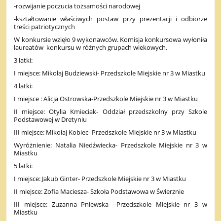
-rozwijanie poczucia tożsamości narodowej
-kształtowanie właściwych postaw przy prezentacji i odbiorze
treści patriotycznych
W konkursie wzięło 9 wykonawców. Komisja konkursowa wyłoniła
laureatów konkursu w różnych grupach wiekowych.
3 latki:
I miejsce: Mikołaj Budziewski- Przedszkole Miejskie nr 3 w Miastku
4 latki:
I miejsce : Alicja Ostrowska-Przedszkole Miejskie nr 3 w Miastku
II miejsce: Otylia Kmieciak- Oddział przedszkolny przy Szkole
Podstawowej w Dretyniu
III miejsce: Mikołaj Kobiec- Przedszkole Miejskie nr 3 w Miastku
Wyróżnienie: Natalia Niedźwiecka- Przedszkole Miejskie nr 3 w
Miastku
5 latki:
I miejsce: Jakub Ginter- Przedszkole Miejskie nr 3 w Miastku
II miejsce: Zofia Maciesza- Szkoła Podstawowa w Świerznie
III miejsce: Zuzanna Pniewska –Przedszkole Miejskie nr 3 w
Miastku