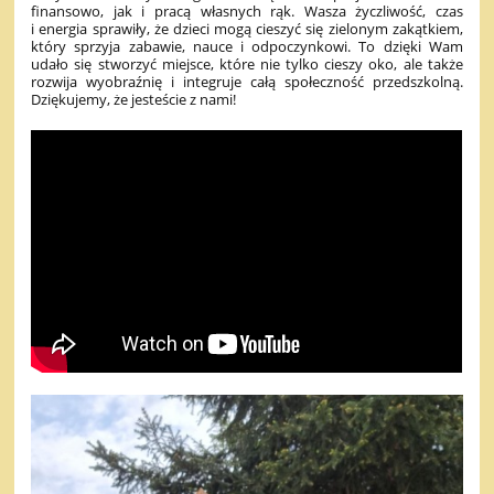
finansowo, jak i pracą własnych rąk. Wasza życzliwość, czas
i energia sprawiły, że dzieci mogą cieszyć się zielonym zakątkiem,
który sprzyja zabawie, nauce i odpoczynkowi. To dzięki Wam
udało się stworzyć miejsce, które nie tylko cieszy oko, ale także
rozwija wyobraźnię i integruje całą społeczność przedszkolną.
Dziękujemy, że jesteście z nami!