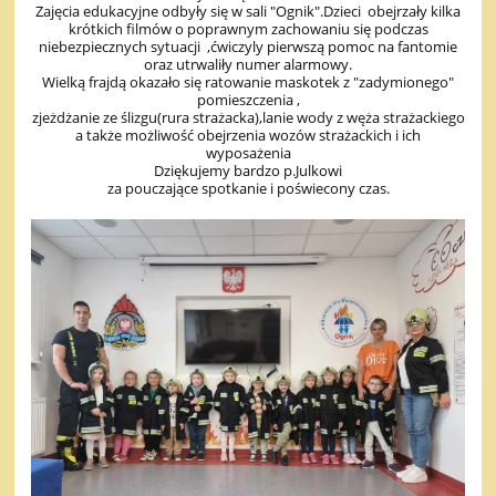
Zajęcia edukacyjne odbyły się w sali "Ognik".Dzieci obejrzały kilka
krótkich filmów o poprawnym zachowaniu się podczas
niebezpiecznych sytuacji ,ćwiczyly pierwszą pomoc na fantomie
oraz utrwaliły numer alarmowy.
Wielką frajdą okazało się ratowanie maskotek z "zadymionego"
pomieszczenia ,
zjeżdżanie ze ślizgu(rura strażacka),lanie wody z węża strażackiego
a także możliwość obejrzenia wozów strażackich i ich
wyposażenia
Dziękujemy bardzo p.Julkowi
za pouczające spotkanie i poświecony czas.