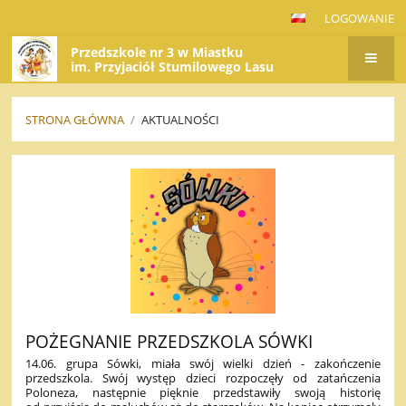
LOGOWANIE
Przedszkole nr 3 w Miastku
im. Przyjaciół Stumilowego Lasu
STRONA GŁÓWNA
/
AKTUALNOŚCI
AKTUALNOŚCI
POŻEGNANIE PRZEDSZKOLA SÓWKI
14.06. grupa Sówki, miała swój wielki dzień - zakończenie
przedszkola. Swój występ dzieci rozpoczęły od zatańczenia
Poloneza, następnie pięknie przedstawiły swoją historię