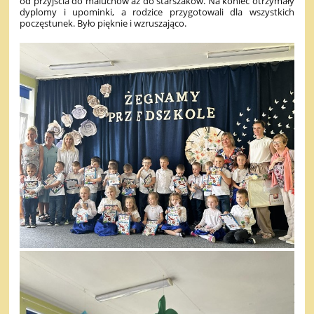
od przyjścia do maluchów aż do starszaków. Na koniec otrzymały
dyplomy i upominki, a rodzice przygotowali dla wszystkich
poczęstunek. Było pięknie i wzruszająco.