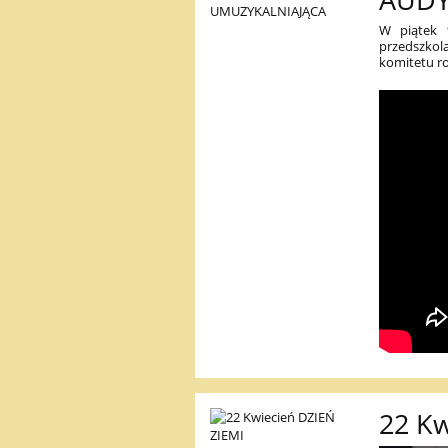
AUDY
W piątek 1
przedszkola
komitetu ro
22 Kw