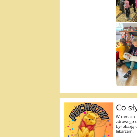
Co sł
W ramach t
zdrowego o
był okazją 
lekarzami.