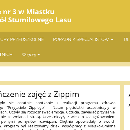
e nr 3 w Miastku
iół Stumilowego Lasu
UPY PRZEDSZKOLNE
PORADNIK SPECJALISTÓW
DL
TNICH
Więcej
czenie zajęć z Zippim
yło się ostatnie spotkanie z realizacji programu zdrowia
go "Przyjaciele Zippiego" . Nasze pięciolatki uczestniczyły w
ach. Uczyły się rozpoznawać emocje, uczucia, zawierać przyjaźnie,
obie ze zmianą i stratą. Uczestniczyły z wielkim zaangażowaniem
 pełnymi pomysłów rozwiązań. Chętnie opowiadały o swoich
. Program był realizowany dzięki współpracy z Miejsko-Gminną