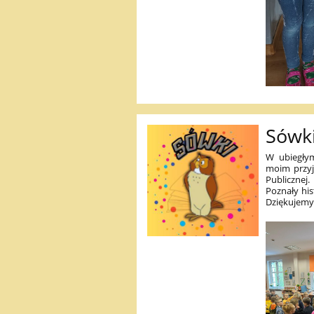
Sówki
W ubiegły
moim przyja
Publicznej.
Poznały his
Dziękujemy