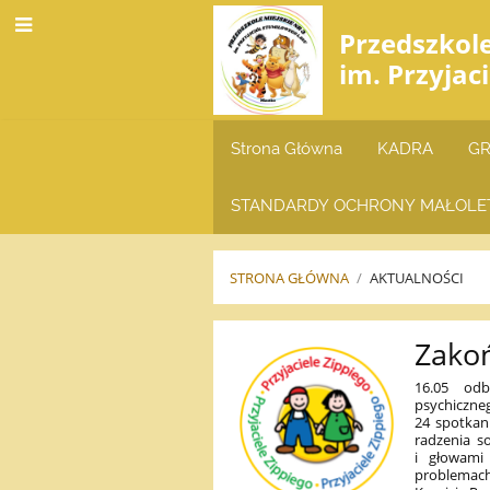
Przedszkol
im. Przyjac
Strona Główna
KADRA
GR
STANDARDY OCHRONY MAŁOLE
STRONA GŁÓWNA
/
AKTUALNOŚCI
AKTUALNOŚCI
Zakoń
16.05 odb
psychiczne
24 spotkani
radzenia s
i głowami
problemach