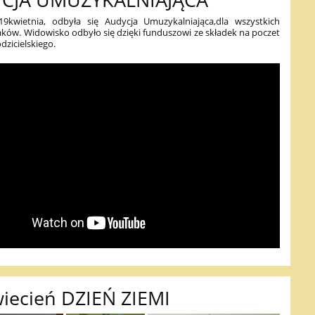
CJA UMUZYKALNIAJĄCA
9kwietnia, odbyła się Audycja Umuzykalniająca,dla wszystkich
ków. Widowisko odbyło się dzięki funduszowi ze składek na poczet
dzicielskiego.
iecień DZIEŃ ZIEMI