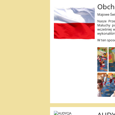
Obch
Majowe Świ
Nasze Prze
Maluchy po
wcześniej 
wykonaliśmy
W ten spos