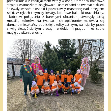
przedszkolaki z entuzjazmem witały wiosnę. Ubrane w kolorowe
stroje, z wianuszkami na głowach i uśmiechami na twarzach, dzieci
śpiewały wesołe piosenki i pozostawiły marzannę nad brzegiem
rzeki. W rękach trzymały kwiaty, kolorowe baloniki oraz chłusty,
które w połączeniu z barwnymi ubraniami stworzyły istną
mozaikę kolorów. Na twarzach ich opiekunów malowała się
duma, a mieszkańcy pobliskiej okolicy zatrzymywali się, by przez
chwilę cieszyć się tym uroczym widokiem i przypomnieć sobie
magię powitania wiosny.