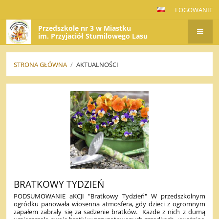
LOGOWANIE
Przedszkole nr 3 w Miastku
im. Przyjaciół Stumilowego Lasu
STRONA GŁÓWNA
/
AKTUALNOŚCI
AKTUALNOŚCI
BRATKOWY TYDZIEŃ
PODSUMOWANIE aKCJI "Bratkowy Tydzień" W przedszkolnym
ogródku panowała wiosenna atmosfera, gdy dzieci z ogromnym
zapałem zabrały się za sadzenie bratków. Każde z nich z dumą