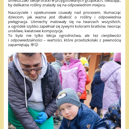
umieszczało swoje bratki w przygotowanych grządkach, uważając,
by delikatne rośliny znalazły się na odpowiednim miejscu.
Nauczyciele i opiekunowie czuwały nad procesem, tłumacząc
dzieciom, jak ważna jest dbałość o rośliny i odpowiednia
pielęgnacja. Uśmiechy malowały się na twarzach wszystkich,
a ogródek szybko zapełniał się żywymi kolorami bratków, tworząc
urokliwe, kwiatowe kompozycje.
To była nie tylko lekcja ogrodnictwa, ale też cierpliwości
i odpowiedzialności – wartości, które przedszkolaki z pewnością
zapamiętają. 🌸😊