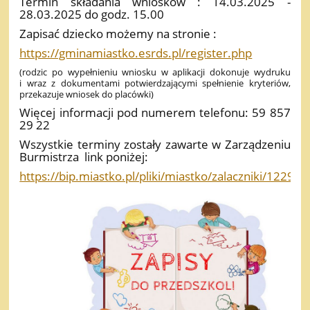
Termin składania wniosków : 14.03.2025 -
28.03.2025 do godz. 15.00
Zapisać dziecko możemy na stronie :
https://gminamiastko.esrds.pl/register.php
(rodzic po wypełnieniu wniosku w aplikacji dokonuje wydruku
i wraz z dokumentami potwierdzającymi spełnienie kryteriów,
przekazuje wniosek do placówki)
Więcej informacji pod numerem telefonu: 59 857
29 22
Wszystkie terminy zostały zawarte w Zarządzeniu
Burmistrza link poniżej:
https://bip.miastko.pl/pliki/miastko/zalaczniki/12296/