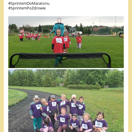
#SprintemDoMaratonu
#SprintemPoZdrowie