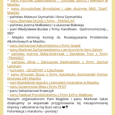
~
panu Piotrowi Szłapińskiemu - Ośrodek Sportu i Rekreacji w
Miastku
~
panu Krzysztofowi Bryndalowi i całej drużynie MKS "Start"
Miastko
~ państwu Mateusz Szymański i Ilona Szymańska
~
panu Zbigniew Dróżdż z firmy „ FRANKLIN”
~ państwu Joanna Małkiewicz i Łukaszowi Białowąs
~ pani Władysławie Bucław z firmy Handlowo - Gastronomicznej „
IBIS”
~ Miejsko Gminnej Komisji ds. Rozwiązywania Problemów
Alkoholowych w Miastku
~
panu Damianowi Kałuzińskiemu z firmy Grawit
~
panu Markowi Zacharzewskiemu z agroturystyki Agro Zahary
~
państwu Justyna Skiba-Andrysiak i Danielowi Trun z firmy
„TRANSEO”
~
państwu Alinie i Dariuszowi Kiedrowskim z firmy Darmal
Laminaty
~
hurtowni „ SZCZEPAN” z Człuchowa
~
panu Arturowi Skuza z firmy AutoAzuks Autohandel Pomoc
Drogowa 24H Miastko
~
pani Magdalenie Iwaszko z kancelarii notarialnej w Miastku
~
panu Grzegorzowi Śliwa z firmy PFOT
~ panu Sebastianowi Krawczyk
~
panu Pawłowi Prondzińskiemu z firmy ExPro Wałdowo
Naszym organizatorom Pani Magdzie i panu Markowi także
dziękujemy za wspaniałe przygotowanie tej niezapomnianej
imprezy i włożenie w nią dużo serca ❤️💐
Fotorelacja z maratonu - poniżej !