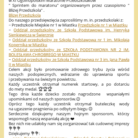
w XI Ogólnopolskim Maratonie Przedszkolaków
" Sprintem do maratonu" organizowanym przez czasopismo "
Bliżej Przedszkola" .
Bliżej Przedszkola
Do naszego przedsięwzięcia zaprosiliśmy m. in. przedszkolaki z:
~ Przedszkole Miejskie nr 1 w Miastku
Przedszkole nr 1 w Miastku
~
Oddział przedszkolny ze Szkoła Podstawowa im. Henryka
Sienkiewicza w Świerznie
~
Oddział przedszkolny ze Szkoła Podstawowa nr 1 im. Mikołaja
Kopernika w Miastku
~
Oddział przedszkolny ze SZKOŁA PODSTAWOWA NR 2 IM.
BOLESŁAWA CHROBREGO W MIASTKU
~
Oddział przedszkolny ze Szkoła Podstawowa nr 3 im. Jana Pawła
II w Miastku
Celem akcji było promowanie zdrowego trybu życia wśród
naszych podopiecznych, wdrażanie do uprawiania sportu
i przebywania na świeżym powietrzu.
Każdy uczestnik otrzymał numerek startowy, a po dotarciu
do mety medal. 🏆🏆🏆
Tego dnia każde dziecko zostało nagrodzone wspaniałymi
upominkami od naszych sponsorów.😉
Oprócz tego każdy uczestnik otrzymał buteleczkę wody
na ugaszenie pragnienia po odbytym biegu 😊
Serdecznie dziękujemy naszym hojnym sponsorom, którzy
wspomogli naszą wspaniałą akcję ❤️
Bez nich nie udałoby nam się zorganizować tak cudownej imprezy
💐💐💐
Dziękujemy 💐💐: