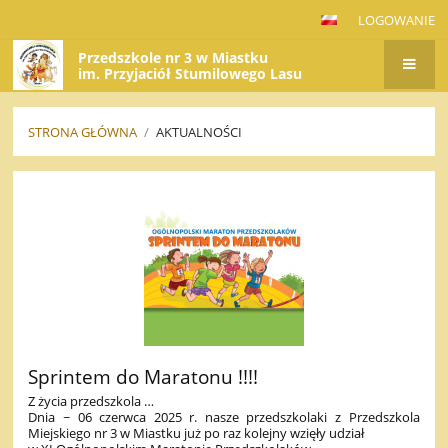
LOGOWANIE
Przedszkole nr 3 w Miastku
im. Przyjaciół Stumilowego Lasu
STRONA GŁÓWNA
/
AKTUALNOŚCI
AKTUALNOŚCI
Sprintem do Maratonu !!!!
Z życia przedszkola …
Dnia ~ 06 czerwca 2025 r. nasze przedszkolaki z Przedszkola
Miejskiego nr 3 w Miastku już po raz kolejny wzięły udział