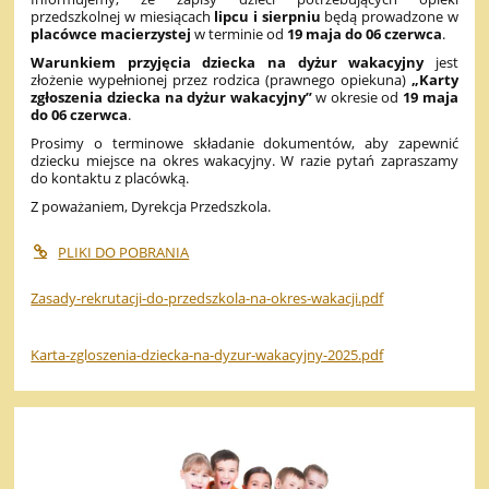
przedszkolnej w miesiącach
lipcu i sierpniu
będą prowadzone w
placówce macierzystej
w terminie od
19 maja do 06 czerwca
.
Warunkiem przyjęcia dziecka na dyżur wakacyjny
jest
złożenie wypełnionej przez rodzica (prawnego opiekuna)
„Karty
zgłoszenia dziecka na dyżur wakacyjny”
w okresie od
19 maja
do 06 czerwca
.
Prosimy o terminowe składanie dokumentów, aby zapewnić
dziecku miejsce na okres wakacyjny. W razie pytań zapraszamy
do kontaktu z placówką.
Z poważaniem, Dyrekcja Przedszkola.
PLIKI DO POBRANIA
Zasady-rekrutacji-do-przedszkola-na-okres-wakacji.pdf
Karta-zgloszenia-dziecka-na-dyzur-wakacyjny-2025.pdf