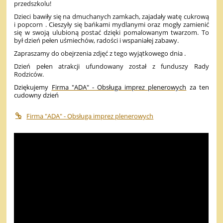
przedszkolu!
Dzieci bawiły się na dmuchanych zamkach, zajadały watę cukrową
i popcorn . Cieszyły się bańkami mydlanymi oraz mogły zamienić
się w swoją ulubioną postać dzięki pomalowanym twarzom. To
był dzień pełen uśmiechów, radości i wspaniałej zabawy.
Zapraszamy do obejrzenia zdjęć z tego wyjątkowego dnia .
Dzień pełen atrakcji ufundowany został z funduszy Rady
Rodziców.
Dziękujemy
Firma "ADA" - Obsługa imprez plenerowych
za ten
cudowny dzień
Firma "ADA" - Obsługa imprez plenerowych