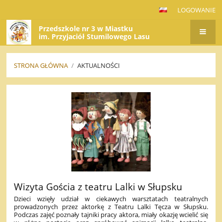
LOGOWANIE
Przedszkole nr 3 w Miastku
im. Przyjaciół Stumilowego Lasu
STRONA GŁÓWNA
/
AKTUALNOŚCI
AKTUALNOŚCI
Wizyta Gościa z teatru Lalki w Słupsku
Dzieci wzięły udział w ciekawych warsztatach teatralnych
prowadzonych przez aktorkę z Teatru Lalki Tęcza w Słupsku.
Podczas zajęć poznały tajniki pracy aktora, miały okazję wcielić się