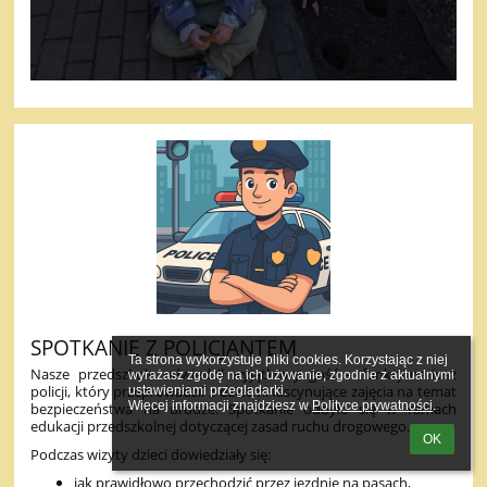
SPOTKANIE Z POLICJANTEM
Ta strona wykorzystuje pliki cookies. Korzystając z niej 
Nasze przedszkole odwiedził wyjątkowy gość – funkcjonariusz
wyrażasz zgodę na ich używanie, zgodnie z aktualnymi 
policji, który przeprowadził z dziećmi fascynujące zajęcia na temat
ustawieniami przeglądarki.

Więcej informacji znajdziesz w 
Polityce prywatności
.
bezpieczeństwa na drodze. Spotkanie odbyło się w ramach
edukacji przedszkolnej dotyczącej zasad ruchu drogowego.
OK
Podczas wizyty dzieci dowiedziały się:
jak prawidłowo przechodzić przez jezdnię na pasach,