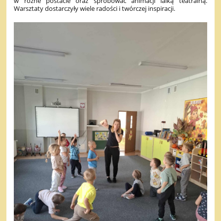
w różne postacie oraz spróbować animacji lalką teatralną.
Warsztaty dostarczyły wiele radości i twórczej inspiracji.