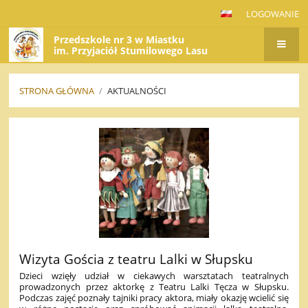
LOGOWANIE
Przedszkole nr 3 w Miastku
im. Przyjaciół Stumilowego Lasu
STRONA GŁÓWNA
/
AKTUALNOŚCI
AKTUALNOŚCI
Wizyta Gościa z teatru Lalki w Słupsku
Dzieci wzięły udział w ciekawych warsztatach teatralnych
prowadzonych przez aktorkę z Teatru Lalki Tęcza w Słupsku.
Podczas zajęć poznały tajniki pracy aktora, miały okazję wcielić się