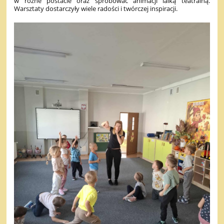
w różne postacie oraz spróbować animacji lalką teatralną.
Warsztaty dostarczyły wiele radości i twórczej inspiracji.