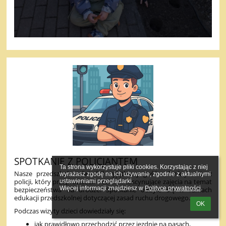
SPOTKANIE Z POLICJANTEM
Ta strona wykorzystuje pliki cookies. Korzystając z niej 
Nasze przedszkole odwiedził wyjątkowy gość – funkcjonariusz
wyrażasz zgodę na ich używanie, zgodnie z aktualnymi 
policji, który przeprowadził z dziećmi fascynujące zajęcia na temat
ustawieniami przeglądarki.

Więcej informacji znajdziesz w 
Polityce prywatności
.
bezpieczeństwa na drodze. Spotkanie odbyło się w ramach
edukacji przedszkolnej dotyczącej zasad ruchu drogowego.
OK
Podczas wizyty dzieci dowiedziały się:
jak prawidłowo przechodzić przez jezdnię na pasach,