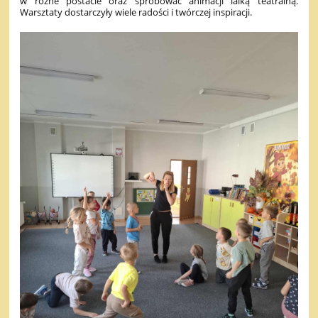
w różne postacie oraz spróbować animacji lalką teatralną.
Warsztaty dostarczyły wiele radości i twórczej inspiracji.