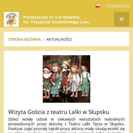
LOGOWANIE
Przedszkole nr 3 w Miastku
im. Przyjaciół Stumilowego Lasu
STRONA GŁÓWNA
/
AKTUALNOŚCI
AKTUALNOŚCI
Wizyta Gościa z teatru Lalki w Słupsku
Dzieci wzięły udział w ciekawych warsztatach teatralnych
prowadzonych przez aktorkę z Teatru Lalki Tęcza w Słupsku.
Podczas zajęć poznały tajniki pracy aktora, miały okazję wcielić się