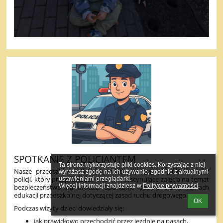
SPOTKANIE Z POLICJANTEM
Ta strona wykorzystuje pliki cookies. Korzystając z niej 
Nasze przedszkole odwiedził wyjątkowy gość – funkcjonariusz
wyrażasz zgodę na ich używanie, zgodnie z aktualnymi 
policji, który przeprowadził z dziećmi fascynujące zajęcia na temat
ustawieniami przeglądarki.

Więcej informacji znajdziesz w 
Polityce prywatności
.
bezpieczeństwa na drodze. Spotkanie odbyło się w ramach
edukacji przedszkolnej dotyczącej zasad ruchu drogowego.
OK
Podczas wizyty dzieci dowiedziały się:
jak prawidłowo przechodzić przez jezdnię na pasach,