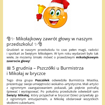
🎅✨ Mikołajkowy zawrót głowy w naszym
przedszkolu! ✨🎅
Grudzień w naszym przedszkolu to czas pełen magii, radości
i spotkań ze Świętym Mikołajem. W tym roku wydarzeń było tak
wiele, że możemy śmiało mówić o prawdziwym
mikołajkowym
zawrocie głowy
!
📅 5 grudnia – Pszczółki u Burmistrza
i Mikołaj w bryczce
Tego dnia grupa
Pszczółek
odwiedziła Burmistrza Miastka,
prezentując swoje umiejętności wokalno–artystyczne. Mali artyści
z ogromnym zaangażowaniem pokazali, jak pięknie potrafią
śpiewać i występować. Po południu przedszkole odwiedził sam
Święty Mikołaj
, który przyjechał w bryczce! Dzieci przywitały go
z ogromnym entuzjazmem, a Mikołaj obdarował wszystkich
słodkimi cukierkami.