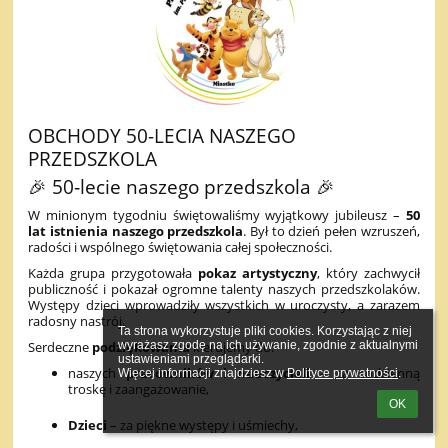
OBCHODY 50-LECIA NASZEGO
PRZEDSZKOLA
🎉 50‑lecie naszego przedszkola 🎉
W minionym tygodniu świętowaliśmy wyjątkowy jubileusz –
50
lat istnienia naszego przedszkola
. Był to dzień pełen wzruszeń,
radości i wspólnego świętowania całej społeczności.
Każda grupa przygotowała
pokaz artystyczny
, który zachwycił
publiczność i pokazał ogromne talenty naszych przedszkolaków.
Występy dzieci wprowadziły wszystkich w uroczysty, a zarazem
radosny nastrój.
Ta strona wykorzystuje pliki cookies. Korzystając z niej 
wyrażasz zgodę na ich używanie, zgodnie z aktualnymi 
Serdeczne
podziękowania
kierujemy do:
ustawieniami przeglądarki.

naszych
pracowników i nauczycieli
– za codzienną
Więcej informacji znajdziesz w 
Polityce prywatności
.
troskę i zaangażowanie,
OK
Dzieci
– za piękne występy i uśmiechy,