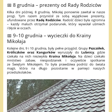
📅 8 grudnia – prezenty od Rady Rodziców
Kilka dni później, 8 grudnia, Mikołaj ponownie zawitał w nasze
progi. Tym razem przyniósł ze sobą wyjątkowe prezenty,
ufundowane przez
Radę Rodziców
. Radość dzieci była ogromna
– każdy maluch otrzymał podarunek, który wywołał uśmiech
i błysk w oczach.
📅 9–10 grudnia – wycieczki do Krainy
Mikołaja
Kolejne dni, 9 i 10 grudnia, były pełne przygód. Grupy
Pszczółek,
Króliczków oraz Kangurków
wyruszyły do
Lubnicy
, gdzie
czekała na nich niezwykła
Kraina Mikołaja
. Na dzieci czekało
mnóstwo zabaw, niespodzianek i oczywiście spotkanie
ze Świętym Mikołajem. To była prawdziwa podróż do świata
magii, która na długo pozostanie w pamięci naszych
przedszkolaków.