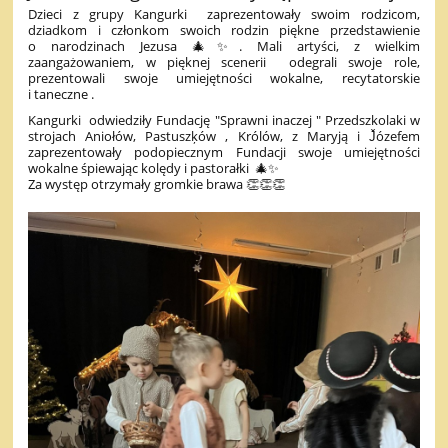
Dzieci z grupy Kangurki zaprezentowały swoim rodzicom,
dziadkom i członkom swoich rodzin piękne przedstawienie
o narodzinach Jezusa 🎄✨️. Mali artyści, z wielkim
zaangażowaniem, w pięknej scenerii odegrali swoje role,
prezentowali swoje umiejętności wokalne, recytatorskie
i taneczne .
Kangurki odwiedziły Fundację "Sprawni inaczej " Przedszkolaki w
strojach Aniołów, Pastuszķów , Królów, z Maryją i J̌ózefem
zaprezentowały podopiecznym Fundacji swoje umiejętności
wokalne śpiewając kolędy i pastorałki 🎄✨️
Za występ otrzymały gromkie brawa 👏👏👏