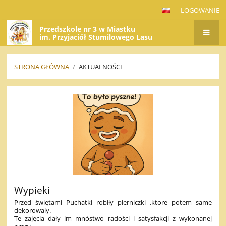
LOGOWANIE
Przedszkole nr 3 w Miastku
im. Przyjaciół Stumilowego Lasu
STRONA GŁÓWNA
/
AKTUALNOŚCI
AKTUALNOŚCI
Wypieki
Przed świętami Puchatki robiły pierniczki ,ktore potem same
dekorowaly.
Te zajęcia dały im mnóstwo radości i satysfakcji z wykonanej