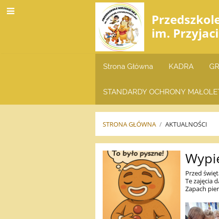
Przedszkol
im. Przyjac
Strona Główna
KADRA
GR
STANDARDY OCHRONY MAŁOLE
STRONA GŁÓWNA
/
AKTUALNOŚCI
AKTUALNOŚCI
Wypi
Przed święt
Te zajęcia 
Zapach pier