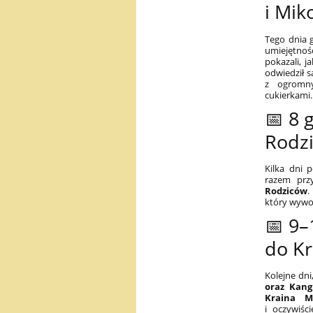
i Mik
Tego dnia 
umiejętnoś
pokazali, j
odwiedził 
z ogromny
cukierkami.
📅 8 
Rodz
Kilka dni 
razem prz
Rodziców
.
który wywoł
📅 9–
do Kr
Kolejne dni
oraz Kan
Kraina Mi
i oczywiśc