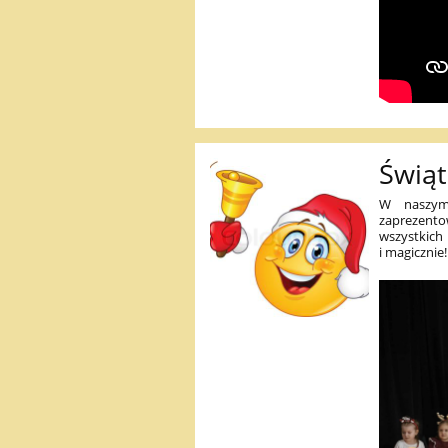
Świą
W naszym 
zaprezento
wszystkich
i magicznie