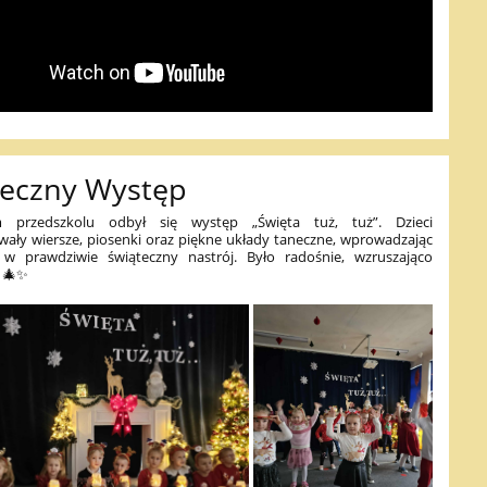
teczny Występ
przedszkolu odbył się występ „Święta tuż, tuż”. Dzieci
wały wiersze, piosenki oraz piękne układy taneczne, wprowadzając
 w prawdziwie świąteczny nastrój. Było radośnie, wzruszająco
! 🎄✨