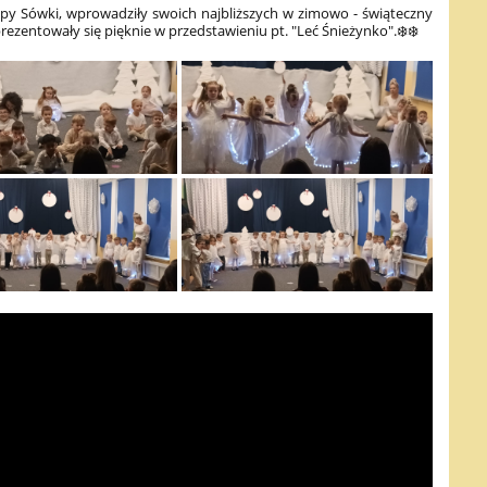
upy Sówki, wprowadziły swoich najbliższych w zimowo - świąteczny
prezentowały się pięknie w przedstawieniu pt. "Leć Śnieżynko".❄️❄️