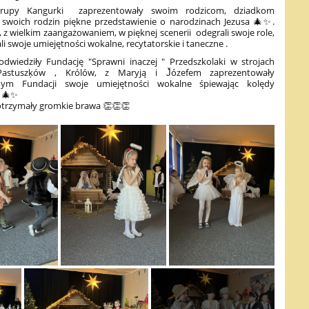
grupy Kangurki zaprezentowały swoim rodzicom, dziadkom
 swoich rodzin piękne przedstawienie o narodzinach Jezusa 🎄✨️.
i, z wielkim zaangażowaniem, w pięknej scenerii odegrali swoje role,
i swoje umiejętności wokalne, recytatorskie i taneczne .
dwiedziły Fundację "Sprawni inaczej " Przedszkolaki w strojach
Pastuszķów , Królów, z Maryją i J̌ózefem zaprezentowały
nym Fundacji swoje umiejętności wokalne śpiewając kolędy
 🎄✨️
otrzymały gromkie brawa 👏👏👏