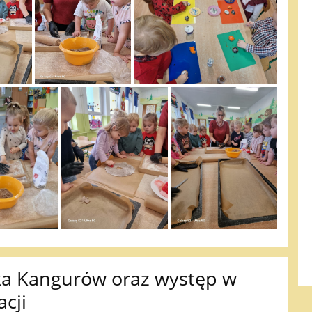
ka Kangurów oraz występ w
cji