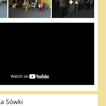
6
ka Sówki