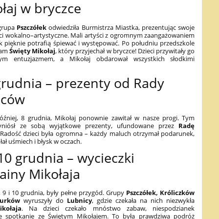
ołaj w bryczce
grupa
Pszczółek
odwiedziła Burmistrza Miastka, prezentując swoje
ci wokalno–artystyczne. Mali artyści z ogromnym zaangażowaniem
ak pięknie potrafią śpiewać i występować. Po południu przedszkole
sam
Święty Mikołaj
, który przyjechał w bryczce! Dzieci przywitały go
m entuzjazmem, a Mikołaj obdarował wszystkich słodkimi
grudnia – prezenty od Rady
iców
później, 8 grudnia, Mikołaj ponownie zawitał w nasze progi. Tym
yniósł ze sobą wyjątkowe prezenty, ufundowane przez
Radę
 Radość dzieci była ogromna – każdy maluch otrzymał podarunek,
ał uśmiech i błysk w oczach.
10 grudnia – wycieczki
ainy Mikołaja
, 9 i 10 grudnia, były pełne przygód. Grupy
Pszczółek, Króliczków
gurków
wyruszyły do
Lubnicy
, gdzie czekała na nich niezwykła
kołaja
. Na dzieci czekało mnóstwo zabaw, niespodzianek
ie spotkanie ze Świętym Mikołajem. To była prawdziwa podróż