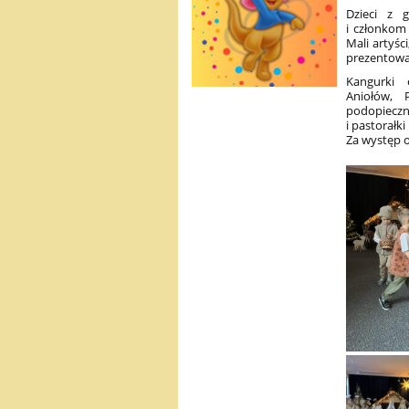
Dzieci z 
i członkom
Mali artyśc
prezentowal
Kangurki o
Aniołów, 
podopiecz
i pastorałki
Za występ 