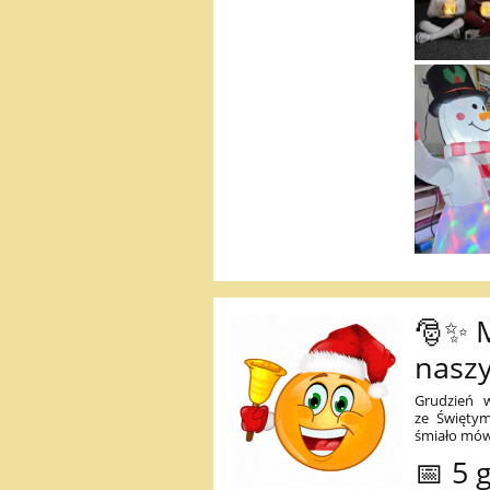
🎅✨ M
nasz
Grudzień w
ze Święty
śmiało mó
📅 5 