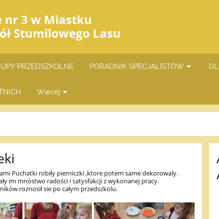
e nr 3 w Miastku
iół Stumilowego Lasu
UPY PRZEDSZKOLNE
PORADNIK SPECJALISTÓW
DL
TNICH
Więcej
eki
ami Puchatki robiły pierniczki ,ktore potem same dekorowaly.
dały im mnóstwo radości i satysfakcji z wykonanej pracy.
ników roznosił sie po całym przedszkolu.