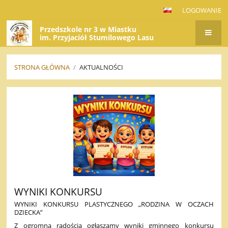
LOGOWANIE
Przedszkole nr 3 w Miastku
im. Przyjaciół Stumilowego Lasu
STRONA GŁÓWNA
/
AKTUALNOŚCI
AKTUALNOŚCI
WYNIKI KONKURSU
WYNIKI KONKURSU PLASTYCZNEGO „RODZINA W OCZACH
DZIECKA”
Z ogromną radością ogłaszamy wyniki gminnego konkursu