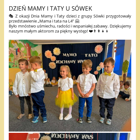
DZIEŃ MAMY I TATY U SÓWEK
🎭 Z okazji Dnia Mamy i Taty dzieci z grupy Sówki przygotowały
przedstawienie „Mama i tata na L4” 🤗
Było mnóstwo uśmiechu, radości i wspaniałej zabawy. Dziękujemy
naszym małym aktorom za piękny występ! ❤️👨‍👩‍👧‍👦