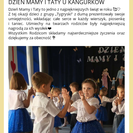
DZIEŃ MAMY I TATY U KANGURKÓW
Dzień Mamy i Taty to jedno z najpiękniejszych świąt w roku 🥰🤍
Z tej okazji dzieci z grupy „Tygryski” z dumą prezentowały swoje
umiejętności, wkładając całe serce w każdy wierszyk, piosenkę
i taniec. Uśmiechy na twarzach rodziców były najpiękniejszą
nagrodą za ich wysiłek❤️
Wszystkim Rodzicom składamy najserdeczniejsze życzenia oraz
dziękujemy za obecność 💐