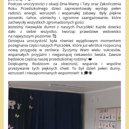
Podczas uroczystości z okazji Dnia Mamy i Taty oraz Zakończenia
Roku Przedszkolnego dzieci zaprezentowały występ pełen
radości, energii, wzruszeń i wspaniałej zabawy. Były piękne
piosenki, tańce, uśmiechy i ogromne zaangażowanie, które
zachwyciły wszystkich zgromadzonych gości.
Jesteśmy niezwykle dumni z naszych Pszczółek! Każde dziecko
dało z siebie wszystko, tworząc prawdziwe widowisko
na najwyższym poziomie. 🥰
Dzisiejsza uroczystość była również wyjątkowym momentem
pożegnania części naszych Pszczółek, które już wkrótce rozpoczną
nową przygodę w zerówce. Życzymy Wam wielu sukcesów,
wspaniałych przyjaźni i niegasnącej ciekawości świata. Zawsze
będziecie częścią naszej przedszkolnej rodziny! ❤️
Dziękujemy Rodzicom za obecność, wsparcie i wspólne
przeżywanie tych pięknych chwil. To był dzień pełen dumy,
wzruszeń i niezapomnianych wspomnień! 🌷🎓🐝