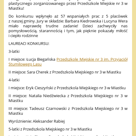
plastycznego zorganizowanego przez Przedszkole Miejskie nr 3 w
Miastku!
Do konkursu wpłynęło aż 57 wspaniałych prac z 5 placówek
z naszej gminy. Jury w składzie: Barbara Kiedrowska i Lucyna Wera
miało naprawdę trudne zadanie! Dzieci zachwyciły nas
pomysłowością, starannością i tym, jak pięknie pokazały miłość
i ciepło rodzinne
LAUREACI KONKURSU:
3-latki
I miejsce: Łucja Biegańska
Przedszkole Miejskie nr 3 im. Przyjaciół
Stumilowego Lasu
II miejsce: Sara Cherek z Przedszkola Miejskiego nr 3 w Miastku
4-latki
I miejsce: Eryk Cieszyński z Przedszkola Miejskiego nr 3 w Miastku
II miejsce: Natalia Niedźwiecka z Przedszkola Miejskiego nr 3 w
Miastku
III miejsce: Tadeusz Czarnowski z Przedszkola Miejskiego nr 3 w
Miastku
Wyróżnienie: Aleksander Rabiej
5-latki z Przedszkola Miejskiego nr 3 w Miastku