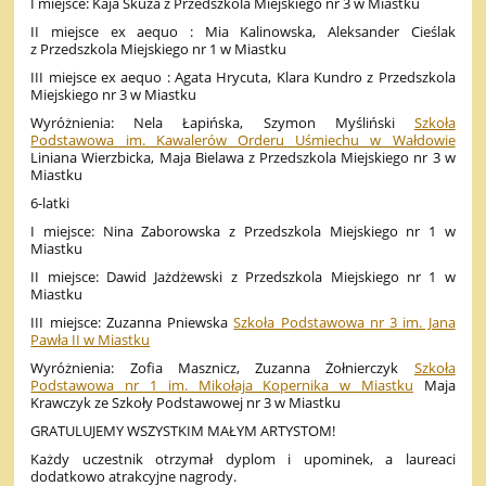
I miejsce: Kaja Skuza z Przedszkola Miejskiego nr 3 w Miastku
II miejsce ex aequo : Mia Kalinowska, Aleksander Cieślak
z Przedszkola Miejskiego nr 1 w Miastku
III miejsce ex aequo : Agata Hrycuta, Klara Kundro z Przedszkola
Miejskiego nr 3 w Miastku
Wyróżnienia: Nela Łapińska, Szymon Myśliński
Szkoła
Podstawowa im. Kawalerów Orderu Uśmiechu w Wałdowie
Liniana Wierzbicka, Maja Bielawa z Przedszkola Miejskiego nr 3 w
Miastku
6-latki
I miejsce: Nina Zaborowska z Przedszkola Miejskiego nr 1 w
Miastku
II miejsce: Dawid Jażdżewski z Przedszkola Miejskiego nr 1 w
Miastku
III miejsce: Zuzanna Pniewska
Szkoła Podstawowa nr 3 im. Jana
Pawła II w Miastku
Wyróżnienia: Zofia Masznicz, Zuzanna Żołnierczyk
Szkoła
Podstawowa nr 1 im. Mikołaja Kopernika w Miastku
Maja
Krawczyk ze Szkoły Podstawowej nr 3 w Miastku
GRATULUJEMY WSZYSTKIM MAŁYM ARTYSTOM!
Każdy uczestnik otrzymał dyplom i upominek, a laureaci
dodatkowo atrakcyjne nagrody.