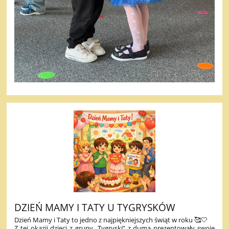
DZIEŃ MAMY I TATY U TYGRYSKÓW
Dzień Mamy i Taty to jedno z najpiękniejszych świąt w roku 🥰🤍
Z tej okazji dzieci z grupy „Tygryski” z dumą prezentowały swoje