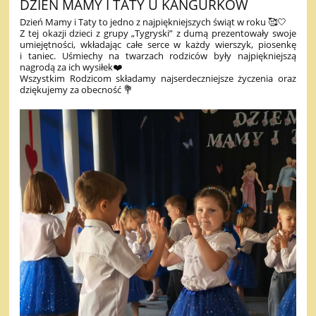
DZIEŃ MAMY I TATY U KANGURKÓW
Dzień Mamy i Taty to jedno z najpiękniejszych świąt w roku 🥰🤍
Z tej okazji dzieci z grupy „Tygryski” z dumą prezentowały swoje
umiejętności, wkładając całe serce w każdy wierszyk, piosenkę
i taniec. Uśmiechy na twarzach rodziców były najpiękniejszą
nagrodą za ich wysiłek❤️
Wszystkim Rodzicom składamy najserdeczniejsze życzenia oraz
dziękujemy za obecność 💐