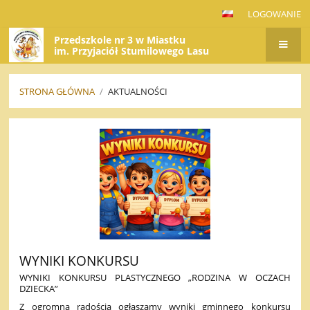
LOGOWANIE
Przedszkole nr 3 w Miastku
im. Przyjaciół Stumilowego Lasu
STRONA GŁÓWNA
/
AKTUALNOŚCI
AKTUALNOŚCI
WYNIKI KONKURSU
WYNIKI KONKURSU PLASTYCZNEGO „RODZINA W OCZACH
DZIECKA”
Z ogromną radością ogłaszamy wyniki gminnego konkursu