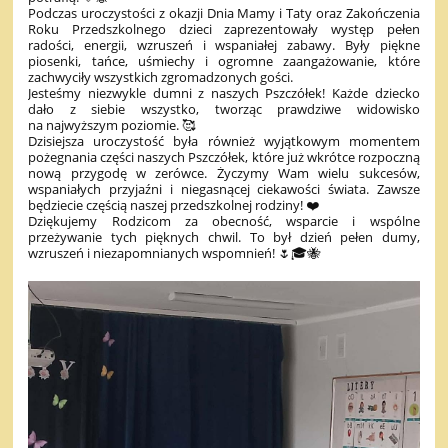
Podczas uroczystości z okazji Dnia Mamy i Taty oraz Zakończenia
Roku Przedszkolnego dzieci zaprezentowały występ pełen
radości, energii, wzruszeń i wspaniałej zabawy. Były piękne
piosenki, tańce, uśmiechy i ogromne zaangażowanie, które
zachwyciły wszystkich zgromadzonych gości.
Jesteśmy niezwykle dumni z naszych Pszczółek! Każde dziecko
dało z siebie wszystko, tworząc prawdziwe widowisko
na najwyższym poziomie. 🥰
Dzisiejsza uroczystość była również wyjątkowym momentem
pożegnania części naszych Pszczółek, które już wkrótce rozpoczną
nową przygodę w zerówce. Życzymy Wam wielu sukcesów,
wspaniałych przyjaźni i niegasnącej ciekawości świata. Zawsze
będziecie częścią naszej przedszkolnej rodziny! ❤️
Dziękujemy Rodzicom za obecność, wsparcie i wspólne
przeżywanie tych pięknych chwil. To był dzień pełen dumy,
wzruszeń i niezapomnianych wspomnień! 🌷🎓🐝