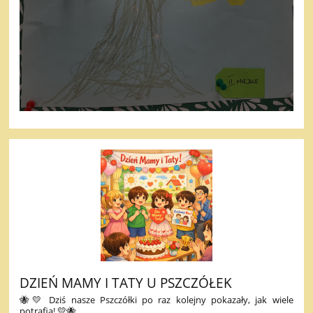
DZIEŃ MAMY I TATY U PSZCZÓŁEK
🐝💛 Dziś nasze Pszczółki po raz kolejny pokazały, jak wiele
potrafią! 💛🐝