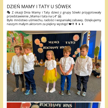
DZIEŃ MAMY I TATY U SÓWEK
🎭 Z okazji Dnia Mamy i Taty dzieci z grupy Sówki przygotowały
przedstawienie „Mama i tata na L4” 🤗
Było mnóstwo uśmiechu, radości i wspaniałej zabawy. Dziękujemy
naszym małym aktorom za piękny występ! ❤️👨‍👩‍👧‍👦