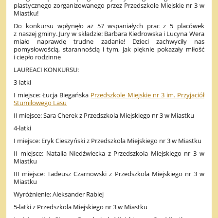
plastycznego zorganizowanego przez Przedszkole Miejskie nr 3 w
Miastku!
Do konkursu wpłynęło aż 57 wspaniałych prac z 5 placówek
z naszej gminy. Jury w składzie: Barbara Kiedrowska i Lucyna Wera
miało naprawdę trudne zadanie! Dzieci zachwyciły nas
pomysłowością, starannością i tym, jak pięknie pokazały miłość
i ciepło rodzinne
LAUREACI KONKURSU:
3-latki
I miejsce: Łucja Biegańska
Przedszkole Miejskie nr 3 im. Przyjaciół
Stumilowego Lasu
II miejsce: Sara Cherek z Przedszkola Miejskiego nr 3 w Miastku
4-latki
I miejsce: Eryk Cieszyński z Przedszkola Miejskiego nr 3 w Miastku
II miejsce: Natalia Niedźwiecka z Przedszkola Miejskiego nr 3 w
Miastku
III miejsce: Tadeusz Czarnowski z Przedszkola Miejskiego nr 3 w
Miastku
Wyróżnienie: Aleksander Rabiej
5-latki z Przedszkola Miejskiego nr 3 w Miastku